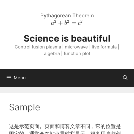
Skip
to
Pythagorean Theorem
content
2
2
2
a^{2}
+
=
a
b
c
+
Science is beautiful
b^{2}
=
Control fusion plasma | microwave | live formula |
c^{2}
algebra | function plot
Menu
Sample
这是示范页面。页面和博客文章不同，它的位置是
固定的，通常会在站点导航栏显示。很多用户都创